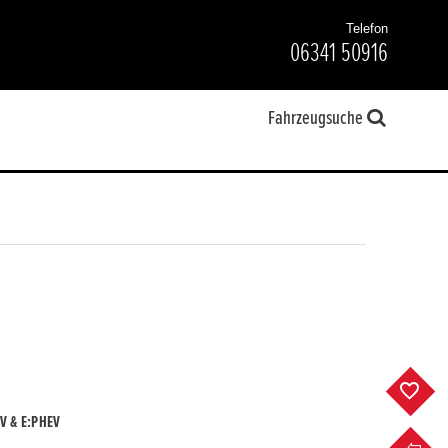
Telefon
06341 50916
Fahrzeugsuche
F
V & E:PHEV