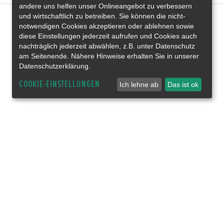
andere uns helfen unser Onlineangebot zu verbessern
und wirtschaftlich zu betreiben. Sie können die nicht-
notwendigen Cookies akzeptieren oder ablehnen sowie
diese Einstellungen jederzeit aufrufen und Cookies auch
nachträglich jederzeit abwählen, z.B. unter Datenschutz
am Seitenende. Nähere Hinweise erhalten Sie in unserer
Datenschutzerklärung.
COOKIE-EINSTELLUNGEN
Ich lehne ab
Das ist ok