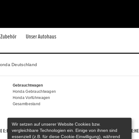
H
& Zubehör
Unser Autohaus
onda Deutschland
Gebrauchtwagen
Honda Gebrauchtwagen
Honda Vorführwagen
Gesamtbestand
Wir setzen auf unserer Website Cookies bzw.
vergleichbare Technologien ein. Einige von ihnen sind
E E:HEV
HONDA HR-V E:HEV
HONDA ZR-V E:HEV
HONDA CR-V E:HE
essenziell (z.B. für diese Cookie-Einwilligung), während